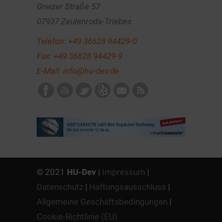
Greizer Straße 57
07937 Zeulenroda-Triebes
Telefon:
+49 36628 94429-0
Fax: +49 36628 94429-9
E-Mail:
info@hu-dev.de
© 2021
HU-Dev
|
Impressum
|
Datenschutz
|
Haftungsausschluss
|
Allgemeine Geschäftsbedingungen
|
Cookie-Richtlinie (EU)