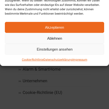
zuzugreifen. Wenn du diesen Technologien zustimmst, können wir Daten
wie das Surfverhalten oder eindeutige IDs auf dieser Website verarbeiten.
Wenn du deine Zustimmung nicht erteilst oder zurückziehst, können
Home
bestimmte Merkmale und Funktionen beeinträchtigt werden.
Computer, IT & Infrastruktur
Akzeptieren
Web-Design & Hosting
Ablehnen
Kommunikation
Einstellungen ansehen
Software
Cookie-Richtlinie
Datenschutzerklärung
Impressum
Alarm & SmartHome
Unternehmen
Cookie-Richtlinie (EU)