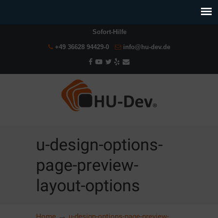
Sofort-Hilfe
+49 36628 94429-0
info@hu-dev.de
u-design-options-
page-preview-
layout-options
→
Home
u-design-options-page-preview-