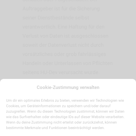
Auftraggeber ist für die Sicherung
seiner Dienstbestände selbst
verantwortlich. Eine Haftung für den
Verlust von Daten ist ausgeschlossen
soweit der Datenverlust nicht durch
vorsätzliches oder grob fahrlässiges
Handeln oder Unterlassen von Pflichten
seitens HU-Dev verursacht wurde.
Etwaige Schadensersatzansprüche
Cookie-Zustimmung verwalten
werden der Höhe nach auf diejenigen
Schäden begrenzt, mit deren möglichen
Um dir ein optimales Erlebnis zu bieten, verwenden wir Technologien wie
Cookies, um Geräteinformationen zu speichern und/oder darauf
Eintritt bei Vertragsabschluss die
zuzugreifen. Wenn du diesen Technologien zustimmst, können wir Daten
wie das Surfverhalten oder eindeutige IDs auf dieser Website verarbeiten.
Auftragnehmerin vernünftigerweise
Wenn du deine Zustimmung nicht erteilst oder zurückziehst, können
aufgrund von Mitteilungen des
bestimmte Merkmale und Funktionen beeinträchtigt werden.