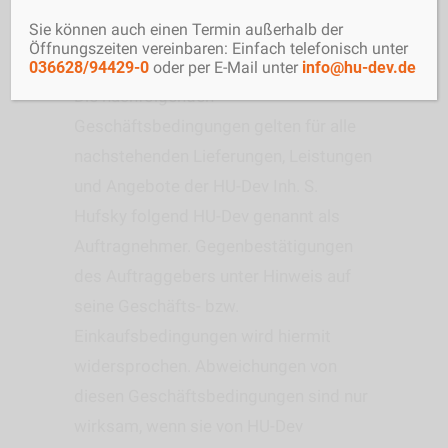
Sie können auch einen Termin außerhalb der
§ 1 Allgemeines
Öffnungszeiten vereinbaren: Einfach telefonisch unter
036628/94429-0
oder per E-Mail unter
info@hu-dev.de
Die nachfolgenden
Geschäftsbedingungen gelten für alle
nachstehenden Lieferungen, Leistungen
und Angebote der HU-Dev Inh. S.
Hufsky folgend HU-Dev genannt als
Auftragnehmer. Gegenbestätigungen
des Auftraggebers unter Hinweis auf
seine Geschäfts- bzw.
Einkaufsbedingungen wird hiermit
widersprochen. Abweichungen von
diesen Geschäftsbedingungen sind nur
wirksam, wenn sie von HU-Dev