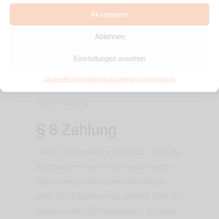
Auftraggebers rechnen musste, jedoch
höchstens auf den zweifachen Betrag
Akzeptieren
des Auftragswertes in einem
Ablehnen
Schadensfall. HU-Dev übernimmt für
eventuell defekte Hardware oder
Einstellungen ansehen
eventuellen Datenverlust durch HU-Dev
Cookie-Richtlinie
Datenschutzerklärung
Impressum
und/oder eine Reparatur durch HU-Dev
keine Haftung.
§ 8 Zahlung
Soweit nicht anders vereinbart, sind die
Rechnungen von HU-Dev sofort nach
Rechnungsstellung Bar ohne Abzug
oder durch Bankeinzug zahlbar. Dies gilt
insbesondere für Neukunden. Schecks