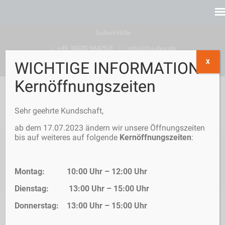
Sofort-Hilfe
+49 36628 94429-0
info@hu-dev.de
X
WICHTIGE INFORMATION -
Kernöffnungszeiten
Sehr geehrte Kundschaft,
ab dem 17.07.2023 ändern wir unsere Öffnungszeiten
bis auf weiteres auf folgende
Kernöffnungszeiten
:
Allgemeine
Geschäftsbedingungen
Montag: 10:00 Uhr – 12:00 Uhr
Dienstag: 13:00 Uhr – 15:00 Uhr
→
Home
Allgemeine Geschäftsbedingungen
Donnerstag: 13:00 Uhr – 15:00 Uhr