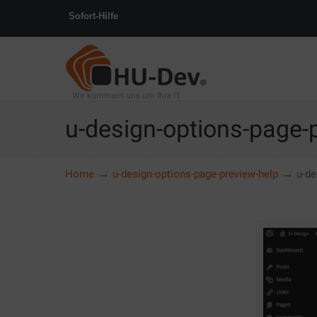
Sofort-Hilfe
Wir kümmern uns um Ihre IT.
u-design-options-page-
→
→
Home
u-design-options-page-preview-help
u-de