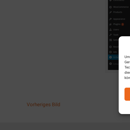
Um 
Ger
Tec
die
kön
Vorheriges Bild