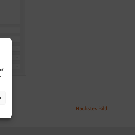
uf
,
en
Nächstes Bild