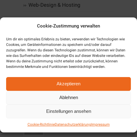
Web-Design & Hosting
Kommunikation
Cookie-Zustimmung verwalten
Software
Um dir ein optimales Erlebnis zu bieten, verwenden wir Technologien wie
Cookies, um Geräteinformationen zu speichern und/oder darauf
Alarm & SmartHome
zuzugreifen. Wenn du diesen Technologien zustimmst, können wir Daten
wie das Surfverhalten oder eindeutige IDs auf dieser Website verarbeiten.
Wenn du deine Zustimmung nicht erteilst oder zurückziehst, können
Unternehmen
bestimmte Merkmale und Funktionen beeinträchtigt werden.
Cookie-Richtlinie (EU)
Akzeptieren
Ablehnen
Aktuelles / News
Einstellungen ansehen
Angebote Dezember
Cookie-Richtlinie
Datenschutzerklärung
Impressum
2019/Januar 2020