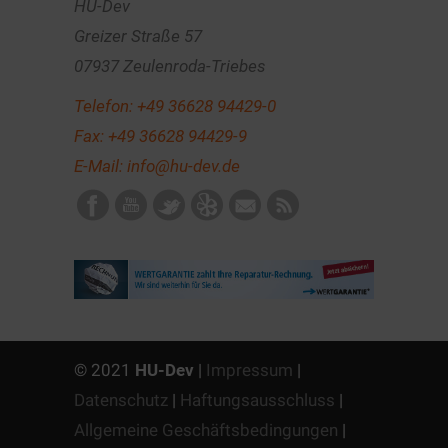
HU-Dev
Greizer Straße 57
07937 Zeulenroda-Triebes
Telefon:
+49 36628 94429-0
Fax: +49 36628 94429-9
E-Mail:
info@hu-dev.de
© 2021
HU-Dev
|
Impressum
|
Datenschutz
|
Haftungsausschluss
|
Allgemeine Geschäftsbedingungen
|