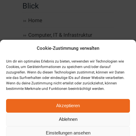
Blick
Home
Computer, IT & Infrastruktur
Cookie-Zustimmung verwalten
Web-Design & Hosting
Um dir ein optimales Erlebnis zu bieten, verwenden wir Technologien wie
Kommunikation
Cookies, um Geräteinformationen zu speichern und/oder darauf
zuzugreifen. Wenn du diesen Technologien zustimmst, können wir Daten
wie das Surfverhalten oder eindeutige IDs auf dieser Website verarbeiten.
Software
Wenn du deine Zustimmung nicht erteilst oder zurückziehst, können
bestimmte Merkmale und Funktionen beeinträchtigt werden.
Alarm & SmartHome
Akzeptieren
Unternehmen
Ablehnen
Cookie-Richtlinie (EU)
Einstellungen ansehen