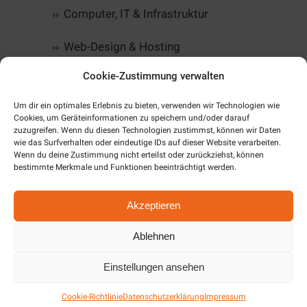
Computer, IT & Infrastruktur
Web-Design & Hosting
Cookie-Zustimmung verwalten
Kommunikation
Um dir ein optimales Erlebnis zu bieten, verwenden wir Technologien wie
Software
Cookies, um Geräteinformationen zu speichern und/oder darauf
zuzugreifen. Wenn du diesen Technologien zustimmst, können wir Daten
wie das Surfverhalten oder eindeutige IDs auf dieser Website verarbeiten.
Alarm & SmartHome
Wenn du deine Zustimmung nicht erteilst oder zurückziehst, können
bestimmte Merkmale und Funktionen beeinträchtigt werden.
Unternehmen
Akzeptieren
Cookie-Richtlinie (EU)
Ablehnen
Aktuelles / News
Einstellungen ansehen
Cookie-Richtlinie
Datenschutzerklärung
Impressum
Angebote Dezember