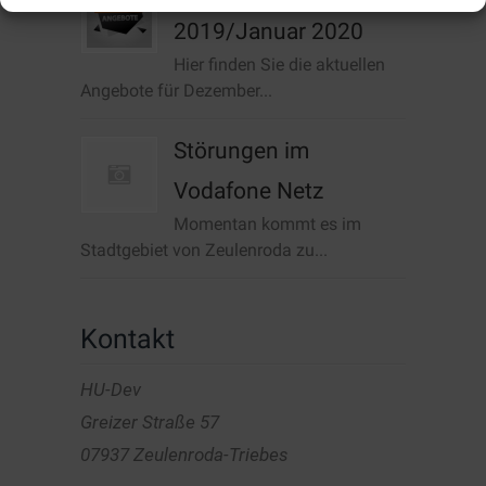
2019/Januar 2020
Hier finden Sie die aktuellen
Angebote für Dezember...
Störungen im
Vodafone Netz
Momentan kommt es im
Stadtgebiet von Zeulenroda zu...
Kontakt
HU-Dev
Greizer Straße 57
07937 Zeulenroda-Triebes