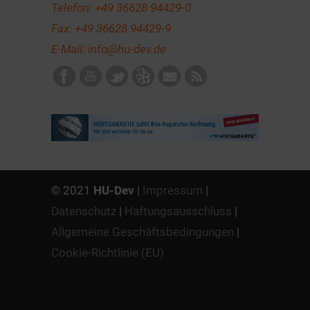
Telefon:
+49 36628 94429-0
Fax: +49 36628 94429-9
E-Mail:
info@hu-dev.de
© 2021
HU-Dev
|
Impressum
|
Datenschutz
|
Haftungsausschluss
|
Allgemeine Geschäftsbedingungen
|
Cookie-Richtlinie (EU)