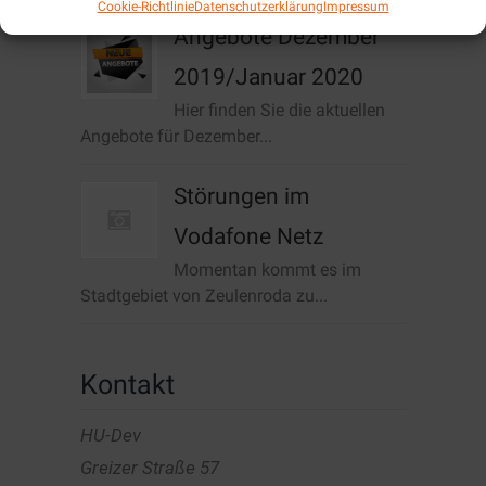
Cookie-Richtlinie
Datenschutzerklärung
Impressum
Angebote Dezember
2019/Januar 2020
Hier finden Sie die aktuellen
Angebote für Dezember...
Störungen im
Vodafone Netz
Momentan kommt es im
Stadtgebiet von Zeulenroda zu...
Kontakt
HU-Dev
Greizer Straße 57