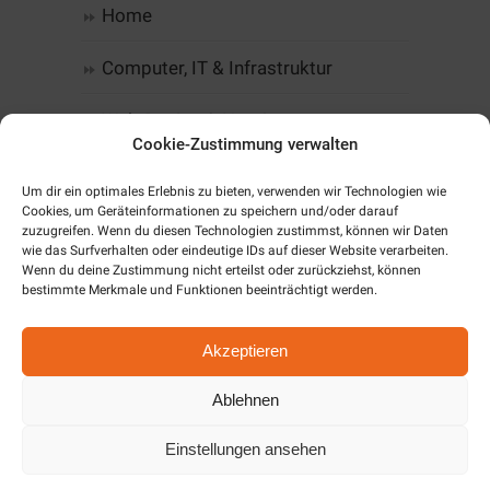
Home
Computer, IT & Infrastruktur
Web-Design & Hosting
Cookie-Zustimmung verwalten
Kommunikation
Um dir ein optimales Erlebnis zu bieten, verwenden wir Technologien wie
Cookies, um Geräteinformationen zu speichern und/oder darauf
Software
zuzugreifen. Wenn du diesen Technologien zustimmst, können wir Daten
wie das Surfverhalten oder eindeutige IDs auf dieser Website verarbeiten.
Wenn du deine Zustimmung nicht erteilst oder zurückziehst, können
Alarm & SmartHome
bestimmte Merkmale und Funktionen beeinträchtigt werden.
Unternehmen
Akzeptieren
Cookie-Richtlinie (EU)
Ablehnen
Einstellungen ansehen
Aktuelles / News