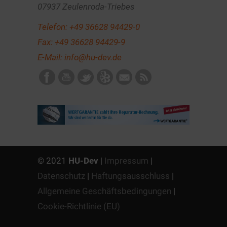
07937 Zeulenroda-Triebes
Telefon:
+49 36628 94429-0
Fax: +49 36628 94429-9
E-Mail:
info@hu-dev.de
© 2021
HU-Dev
|
Impressum
|
Datenschutz
|
Haftungsausschluss
|
Allgemeine Geschäftsbedingungen
|
Cookie-Richtlinie (EU)