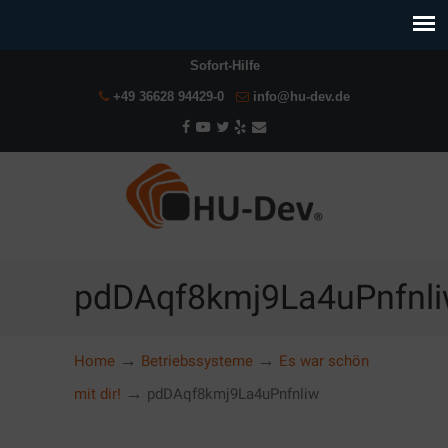
Sofort-Hilfe
+49 36628 94429-0
info@hu-dev.de
pdDAqf8kmj9La4uPnfnl
→
→
Home
Betriebssysteme
Es war schön
→
mit dir!
pdDAqf8kmj9La4uPnfnliw