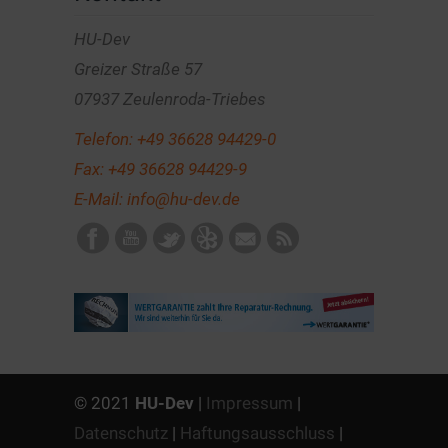
HU-Dev
Greizer Straße 57
07937 Zeulenroda-Triebes
Telefon:
+49 36628 94429-0
Fax: +49 36628 94429-9
E-Mail:
info@hu-dev.de
© 2021
HU-Dev
|
Impressum
|
Datenschutz
|
Haftungsausschluss
|