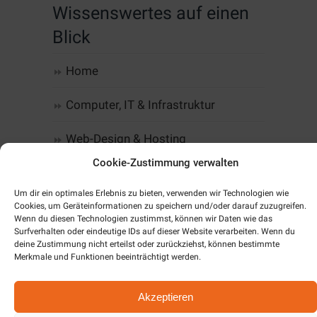
Wissenswertes auf einen
Blick
Home
Computer, IT & Infrastruktur
Web-Design & Hosting
Cookie-Zustimmung verwalten
Kommunikation
Um dir ein optimales Erlebnis zu bieten, verwenden wir Technologien wie
Software
Cookies, um Geräteinformationen zu speichern und/oder darauf zuzugreifen.
Wenn du diesen Technologien zustimmst, können wir Daten wie das
Surfverhalten oder eindeutige IDs auf dieser Website verarbeiten. Wenn du
Alarm & SmartHome
deine Zustimmung nicht erteilst oder zurückziehst, können bestimmte
Merkmale und Funktionen beeinträchtigt werden.
Unternehmen
Akzeptieren
Cookie-Richtlinie (EU)