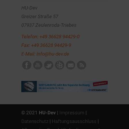
HU-Dev
Greizer Straße 57
07937 Zeulenroda-Triebes
Telefon:
+49 36628 94429-0
Fax: +49 36628 94429-9
E-Mail:
info@hu-dev.de
© 2021
HU-Dev
|
Impressum
|
Datenschutz
|
Haftungsausschluss
|