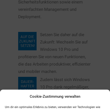
Sicherheitsfunktionen sowie einem
vereinfachten Management und
Deployment.
Setzen Sie daher auf die
Zukunft: Wechseln Sie auf
Windows 10 Pro und
profitieren Sie von neuen Funktionen,
die das Arbeiten produktiver, effizienter
und mobiler machen.
Zudem lässt sich Windows
10 Pro dank regelmäßiger,
einfacher Updates immer
Cookie-Zustimmung verwalten
auf dem aktuellen Stand halten– auch
Um dir ein optimales Erlebnis zu bieten, verwenden wir Technologien wie
ohne ständig mit dem Internet