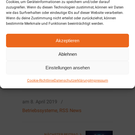
Cookies, um Geräteinformationen zu speichern und/oder darauf
verbunden zu sein.
zuzugreifen. Wenn du diesen Technologien zustimmst, können wir Daten
wie das Surfverhalten oder eindeutige IDs auf dieser Website verarbeiten.
Wenn du deine Zustimmung nicht erteilst oder zurückziehst, können
bestimmte Merkmale und Funktionen beeinträchtigt werden.
Akzeptieren
Nehmen Sie noch heute Kontakt
Ablehnen
zu uns auf!
Einstellungen ansehen
Kontakt
Cookie-Richtlinie
Datenschutzerklärung
Impressum
am
8. April 2019
/
Betriebssysteme
,
RSS News
NÄCHSTER BEITRAG