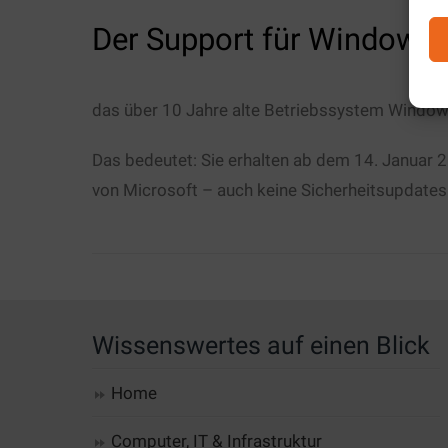
Der Support für Windows 7
das über 10 Jahre alte Betriebssystem Windows
Das bedeutet: Sie erhalten ab dem 14. Januar 
von Microsoft – auch keine Sicherheitsupdates
Wissenswertes auf einen Blick
Home
Computer, IT & Infrastruktur