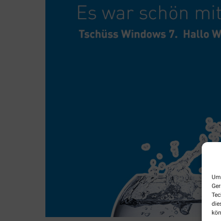
Um 
Ger
Tec
die
kön