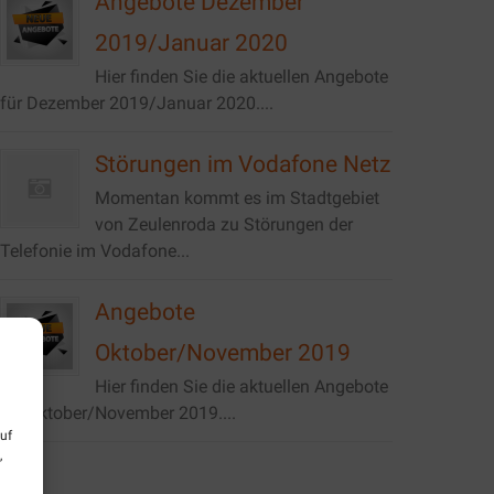
Angebote Dezember
2019/Januar 2020
Hier finden Sie die aktuellen Angebote
für Dezember 2019/Januar 2020....
Störungen im Vodafone Netz
Momentan kommt es im Stadtgebiet
von Zeulenroda zu Störungen der
Telefonie im Vodafone...
Angebote
Oktober/November 2019
Hier finden Sie die aktuellen Angebote
für Oktober/November 2019....
uf
,