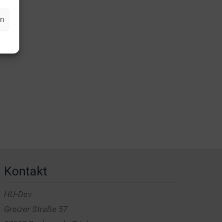
en
Kontakt
HU-Dev
Greizer Straße 57