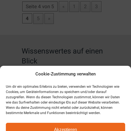
Seite 4 von 5
«
1
2
3
4
5
»
Wissenswertes auf einen
Blick
Cookie-Zustimmung verwalten
Home
Um dir ein optimales Erlebnis zu bieten, verwenden wir Technologien wie
Computer, IT & Infrastruktur
Cookies, um Geräteinformationen zu speichern und/oder darauf
zuzugreifen. Wenn du diesen Technologien zustimmst, können wir Daten
Web-Design & Hosting
wie das Surfverhalten oder eindeutige IDs auf dieser Website verarbeiten.
Wenn du deine Zustimmung nicht erteilst oder zurückziehst, können
bestimmte Merkmale und Funktionen beeinträchtigt werden.
Kommunikation
Akzeptieren