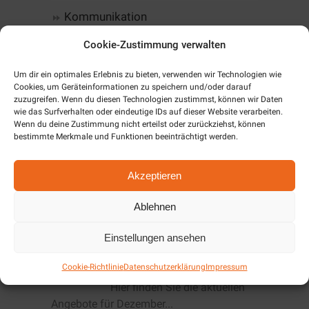
Kommunikation
Cookie-Zustimmung verwalten
Software
Um dir ein optimales Erlebnis zu bieten, verwenden wir Technologien wie
Alarm & SmartHome
Cookies, um Geräteinformationen zu speichern und/oder darauf
zuzugreifen. Wenn du diesen Technologien zustimmst, können wir Daten
wie das Surfverhalten oder eindeutige IDs auf dieser Website verarbeiten.
Unternehmen
Wenn du deine Zustimmung nicht erteilst oder zurückziehst, können
bestimmte Merkmale und Funktionen beeinträchtigt werden.
Cookie-Richtlinie (EU)
Akzeptieren
Aktuelles / News
Ablehnen
Einstellungen ansehen
Angebote Dezember
2019/Januar 2020
Cookie-Richtlinie
Datenschutzerklärung
Impressum
Hier finden Sie die aktuellen
Angebote für Dezember...