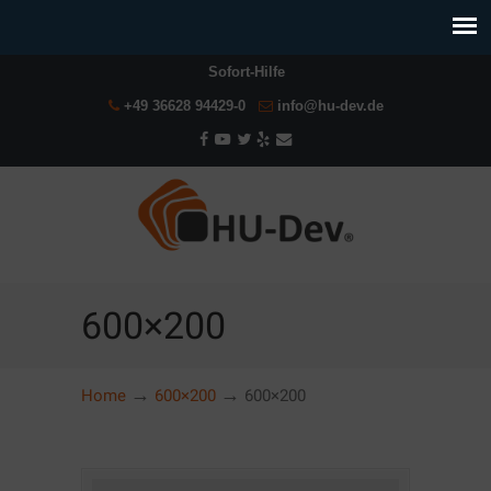
Sofort-Hilfe
+49 36628 94429-0
info@hu-dev.de
600×200
→
→
Home
600×200
600×200