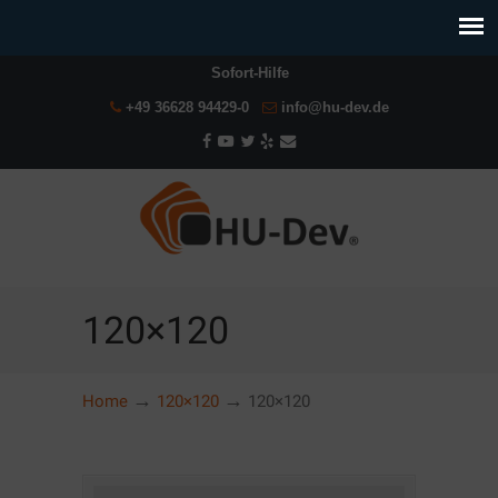
Sofort-Hilfe
+49 36628 94429-0
info@hu-dev.de
120×120
→
→
Home
120×120
120×120