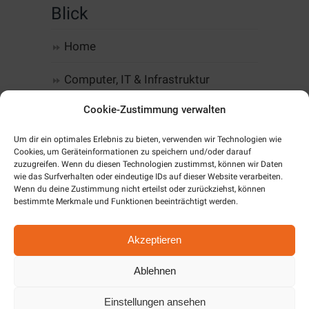
Blick
Home
Computer, IT & Infrastruktur
Cookie-Zustimmung verwalten
Web-Design & Hosting
Um dir ein optimales Erlebnis zu bieten, verwenden wir Technologien wie
Kommunikation
Cookies, um Geräteinformationen zu speichern und/oder darauf
zuzugreifen. Wenn du diesen Technologien zustimmst, können wir Daten
wie das Surfverhalten oder eindeutige IDs auf dieser Website verarbeiten.
Software
Wenn du deine Zustimmung nicht erteilst oder zurückziehst, können
bestimmte Merkmale und Funktionen beeinträchtigt werden.
Alarm & SmartHome
Akzeptieren
Unternehmen
Ablehnen
Cookie-Richtlinie (EU)
Einstellungen ansehen