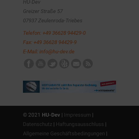
HU-Dev
Greizer Straße 57
07937 Zeulenroda-Triebes
Telefon:
+49 36628 94429-0
Fax: +49 36628 94429-9
E-Mail:
info@hu-dev.de
© 2021
HU-Dev
|
Impressum
|
Datenschutz
|
Haftungsausschluss
|
Allgemeine Geschäftsbedingungen
|