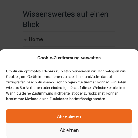
Wissenswertes auf einen
Blick
Home
Computer, IT & Infrastruktur
Cookie-Zustimmung verwalten
Web-Design & Hosting
Um dir ein optimales Erlebnis zu bieten, verwenden wir Technologien wie
Cookies, um Geräteinformationen zu speichern und/oder darauf
zuzugreifen. Wenn du diesen Technologien zustimmst, können wir Daten
Kommunikation
wie das Surfverhalten oder eindeutige IDs auf dieser Website verarbeiten.
Wenn du deine Zustimmung nicht erteilst oder zurückziehst, können
Software
bestimmte Merkmale und Funktionen beeinträchtigt werden.
Alarm & SmartHome
Akzeptieren
Unternehmen
Ablehnen