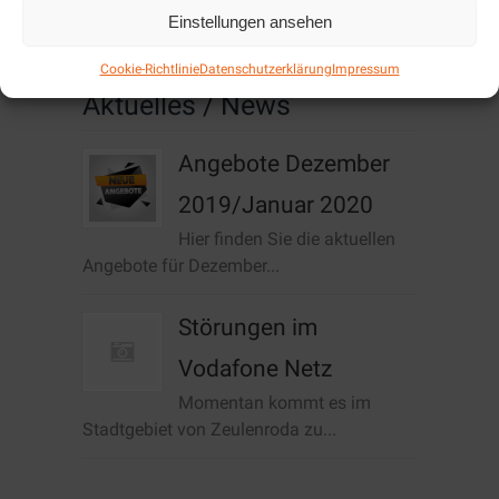
Cookie-Richtlinie (EU)
Einstellungen ansehen
Cookie-Richtlinie
Datenschutzerklärung
Impressum
Aktuelles / News
Angebote Dezember
2019/Januar 2020
Hier finden Sie die aktuellen
Angebote für Dezember...
Störungen im
Vodafone Netz
Momentan kommt es im
Stadtgebiet von Zeulenroda zu...