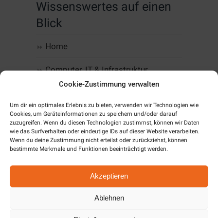
Wissenswertes auf einen
Blick
Home
Computer, IT & Infrastruktur
Cookie-Zustimmung verwalten
Web-Design & Hosting
Um dir ein optimales Erlebnis zu bieten, verwenden wir Technologien wie
Cookies, um Geräteinformationen zu speichern und/oder darauf
Kommunikation
zuzugreifen. Wenn du diesen Technologien zustimmst, können wir Daten
wie das Surfverhalten oder eindeutige IDs auf dieser Website verarbeiten.
Software
Wenn du deine Zustimmung nicht erteilst oder zurückziehst, können
bestimmte Merkmale und Funktionen beeinträchtigt werden.
Alarm & SmartHome
Akzeptieren
Unternehmen
Ablehnen
Cookie-Richtlinie (EU)