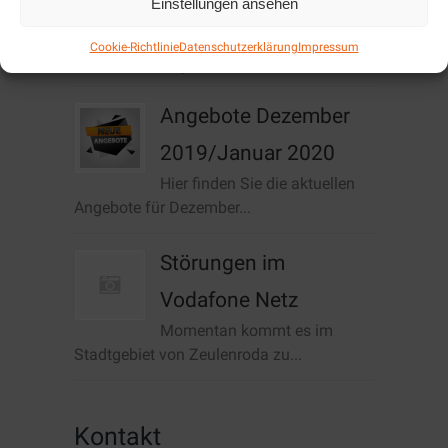
Einstellungen ansehen
Cookie-Richtlinie
Datenschutzerklärung
Impressum
Aktuelles / News
Angebote Dezember
2019/Januar 2020
Hier finden Sie die aktuellen
Angebote für Dezember...
Störungen im
Vodafone Netz
Momentan kommt es im
Stadtgebiet von Zeulenroda zu...
Kontakt