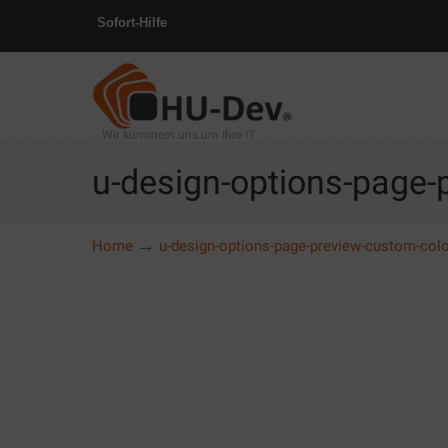
Sofort-Hilfe
Wir kümmern uns um Ihre IT.
u-design-options-page-
→
Home
u-design-options-page-preview-custom-col