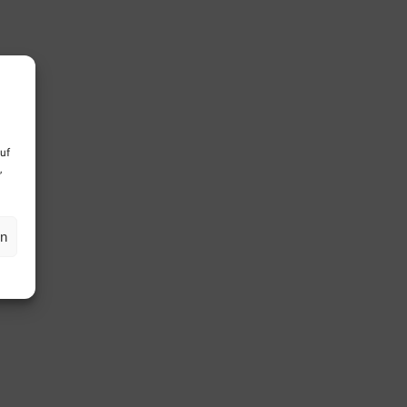
uf
,
en