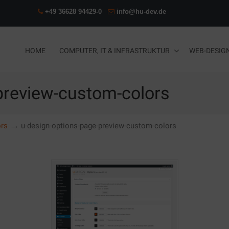
+49 36628 94429-0
info@hu-dev.de
HOME
COMPUTER, IT & INFRASTRUKTUR
WEB-DESIG
preview-custom-colors
→
ors
u-design-options-page-preview-custom-colors