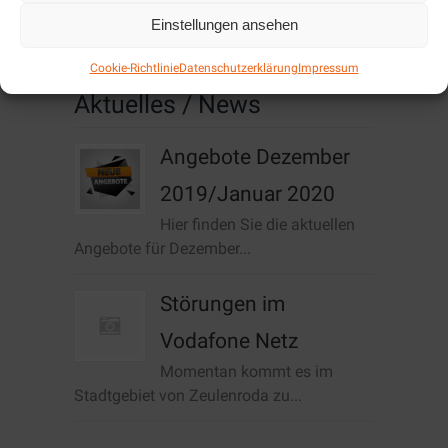
Cookie-Richtlinie (EU)
Einstellungen ansehen
Cookie-Richtlinie
Datenschutzerklärung
Impressum
Aktuelles / News
Angebote Dezember
2019/Januar 2020
Hier finden Sie die aktuellen
Angebote für Dezember...
Störungen im
Vodafone Netz
Momentan kommt es im
Stadtgebiet von Zeulenroda zu...