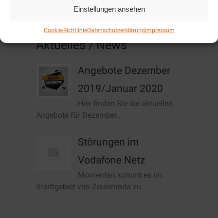
Cookie-Richtlinie (EU)
Einstellungen ansehen
Cookie-Richtlinie
Datenschutzerklärung
Impressum
Aktuelles / News
Angebote Dezember
2019/Januar 2020
Hier finden Sie die aktuellen
Angebote für Dezember...
Störungen im
Vodafone Netz
Momentan kommt es im
Stadtgebiet von Zeulenroda zu...