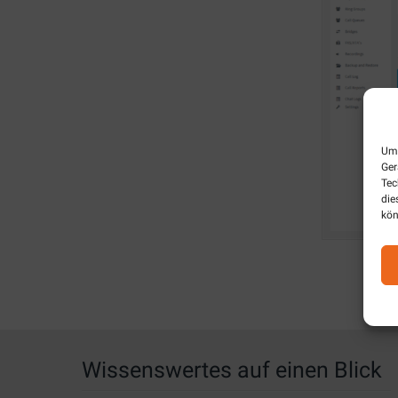
Um 
Ger
Tec
die
kön
Wissenswertes auf einen Blick