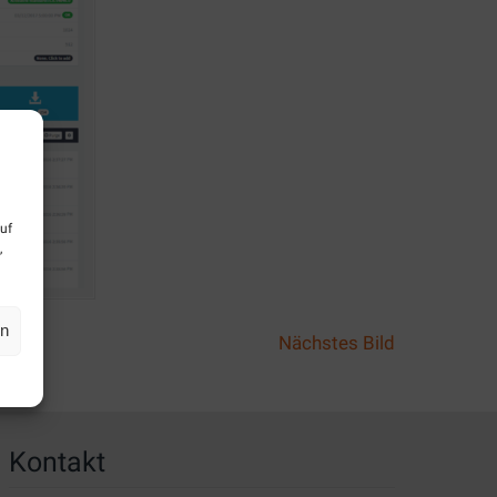
uf
,
en
Nächstes Bild
Kontakt