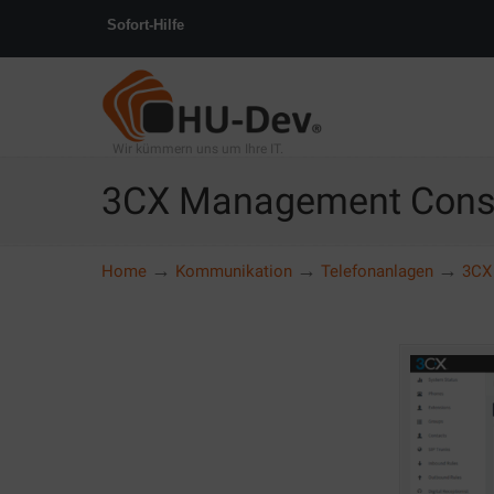
Sofort-Hilfe
Wir kümmern uns um Ihre IT.
3CX Management Cons
→
→
→
Home
Kommunikation
Telefonanlagen
3CX 