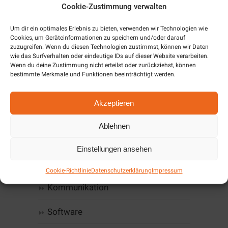
Cookie-Zustimmung verwalten
Vorheriges Bild
Nächstes Bild
Um dir ein optimales Erlebnis zu bieten, verwenden wir Technologien wie
Cookies, um Geräteinformationen zu speichern und/oder darauf
zuzugreifen. Wenn du diesen Technologien zustimmst, können wir Daten
wie das Surfverhalten oder eindeutige IDs auf dieser Website verarbeiten.
Wenn du deine Zustimmung nicht erteilst oder zurückziehst, können
Wissenswertes auf einen
bestimmte Merkmale und Funktionen beeinträchtigt werden.
Blick
Akzeptieren
Home
Ablehnen
Computer, IT & Infrastruktur
Einstellungen ansehen
Web-Design & Hosting
Cookie-Richtlinie
Datenschutzerklärung
Impressum
Kommunikation
Software