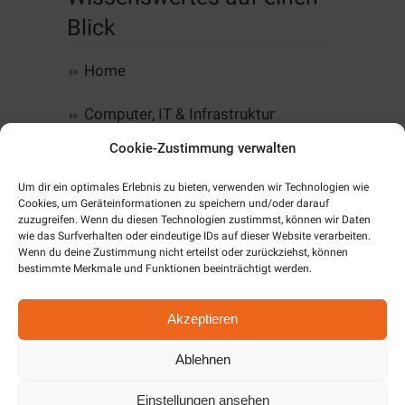
Blick
Home
Computer, IT & Infrastruktur
Cookie-Zustimmung verwalten
Web-Design & Hosting
Um dir ein optimales Erlebnis zu bieten, verwenden wir Technologien wie
Kommunikation
Cookies, um Geräteinformationen zu speichern und/oder darauf
zuzugreifen. Wenn du diesen Technologien zustimmst, können wir Daten
wie das Surfverhalten oder eindeutige IDs auf dieser Website verarbeiten.
Software
Wenn du deine Zustimmung nicht erteilst oder zurückziehst, können
bestimmte Merkmale und Funktionen beeinträchtigt werden.
Alarm & SmartHome
Akzeptieren
Unternehmen
Ablehnen
Cookie-Richtlinie (EU)
Einstellungen ansehen