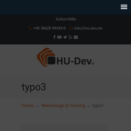
Sofort-Hilfe
+49 36628 94429-0
info@hu-dev.de
typo3
→
→
Home
Web-Design & Hosting
typo3