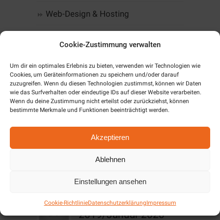
Web-Design & Hosting
Kommunikation
Cookie-Zustimmung verwalten
Software
Um dir ein optimales Erlebnis zu bieten, verwenden wir Technologien wie
Cookies, um Geräteinformationen zu speichern und/oder darauf
Alarm & SmartHome
zuzugreifen. Wenn du diesen Technologien zustimmst, können wir Daten
wie das Surfverhalten oder eindeutige IDs auf dieser Website verarbeiten.
Wenn du deine Zustimmung nicht erteilst oder zurückziehst, können
Unternehmen
bestimmte Merkmale und Funktionen beeinträchtigt werden.
Cookie-Richtlinie (EU)
Akzeptieren
Ablehnen
Aktuelles / News
Einstellungen ansehen
Angebote Dezember
Cookie-Richtlinie
Datenschutzerklärung
Impressum
2019/Januar 2020