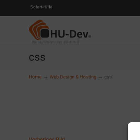
Sofort-Hilfe
Wir kümmern uns um Ihre IT.
css
→
→
Home
Web-Design & Hosting
css
Vorheriges Bild