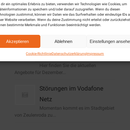
dir ein optimales Erlebnis zu bieten, verwenden wir Technologien wie Cookies, um
äteinformationen zu speichern und/oder darauf zuzugreifen. Wenn du diesen
hnologien zustimmst, können wir Daten wie das Surfverhalten oder eindeutige IDs a
ser Website verarbeiten. Wenn du deine Zustimmung nicht erteilst oder zurückziehst
nen bestimmte Merkmale und Funktionen beeinträchtigt werden.
Aktuelles / News
Akzeptieren
Ablehnen
Einstellungen anseh
Angebote Dezember
Cookie-Richtlinie
Datenschutzerklärung
Impressum
2019/Januar 2020
Hier finden Sie die aktuellen
Angebote für Dezember...
Störungen im Vodafone
Netz
Momentan kommt es im Stadtgebiet
von Zeulenroda zu...