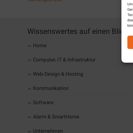
Um 
Ger
Tec
die
kön
Wissenswertes auf einen Blick
Home
Computer, IT & Infrastruktur
Web-Design & Hosting
Kommunikation
Software
Alarm & SmartHome
Unternehmen