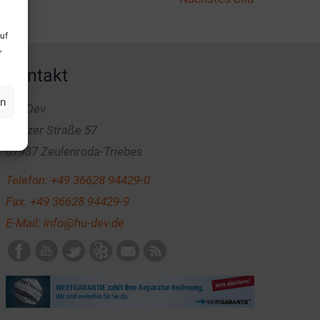
uf
,
Kontakt
en
HU-Dev
Greizer Straße 57
07937 Zeulenroda-Triebes
Telefon:
+49 36628 94429-0
Fax: +49 36628 94429-9
E-Mail:
info@hu-dev.de