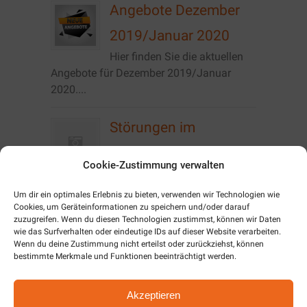
Angebote Dezember
2019/Januar 2020
Hier finden Sie die aktuellen
Angebote für Dezember 2019/Januar
2020....
Störungen im
Vodafone Netz
Cookie-Zustimmung verwalten
Momentan kommt es im
Stadtgebiet von Zeulenroda zu Störungen
Um dir ein optimales Erlebnis zu bieten, verwenden wir Technologien wie
der Telefonie im Vodafone...
Cookies, um Geräteinformationen zu speichern und/oder darauf
zuzugreifen. Wenn du diesen Technologien zustimmst, können wir Daten
wie das Surfverhalten oder eindeutige IDs auf dieser Website verarbeiten.
Angebote
Wenn du deine Zustimmung nicht erteilst oder zurückziehst, können
bestimmte Merkmale und Funktionen beeinträchtigt werden.
Oktober/November
2019
Akzeptieren