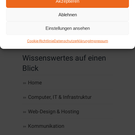
Akzeptieren
2019
Ablehnen
Hier finden Sie die aktuellen Angebote für
Oktober/November 2019....
Einstellungen ansehen
Cookie-Richtlinie
Datenschutzerklärung
Impressum
Wissenswertes auf einen
Blick
Home
Computer, IT & Infrastruktur
Web-Design & Hosting
Kommunikation