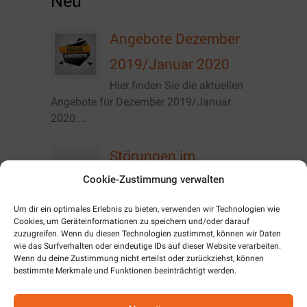
Neu
Angebote Dezember
2019/Januar 2020
Hier finden Sie die aktuellen
Angebote für Dezember 2019/Januar
2020....
Störungen im
Cookie-Zustimmung verwalten
Vodafone Netz
Momentan kommt es im
Um dir ein optimales Erlebnis zu bieten, verwenden wir Technologien wie
Stadtgebiet von Zeulenroda zu Störungen
Cookies, um Geräteinformationen zu speichern und/oder darauf
zuzugreifen. Wenn du diesen Technologien zustimmst, können wir Daten
der Telefonie im Vodafone...
wie das Surfverhalten oder eindeutige IDs auf dieser Website verarbeiten.
Wenn du deine Zustimmung nicht erteilst oder zurückziehst, können
Angebote
bestimmte Merkmale und Funktionen beeinträchtigt werden.
Oktober/November