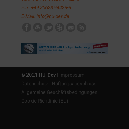
Fax: +49 36628 94429-9
E-Mail:
info@hu-dev.de
© 2021
HU-Dev
|
Impressum
|
Datenschutz
|
Haftungsausschluss
|
Allgemeine Geschäftsbedingungen
|
Cookie-Richtlinie (EU)