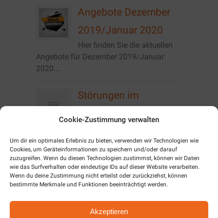
Angebote Dezember
2019/Januar 2020
Hier finden Sie die aktuellen
Angebote für Dezember 2019/Januar
2020....
Störungen im
Vodafone Netz
Cookie-Zustimmung verwalten
Momentan kommt es im
Stadtgebiet von Zeulenroda zu Störungen
Um dir ein optimales Erlebnis zu bieten, verwenden wir Technologien wie
Cookies, um Geräteinformationen zu speichern und/oder darauf
der Telefonie im Vodafone...
zuzugreifen. Wenn du diesen Technologien zustimmst, können wir Daten
wie das Surfverhalten oder eindeutige IDs auf dieser Website verarbeiten.
Wenn du deine Zustimmung nicht erteilst oder zurückziehst, können
Angebote
bestimmte Merkmale und Funktionen beeinträchtigt werden.
Oktober/November
Akzeptieren
2019