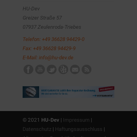
HU-Dev
Greizer Straße 57
07937 Zeulenroda-Triebes
Telefon:
+49 36628 94429-0
Fax: +49 36628 94429-9
E-Mail:
info@hu-dev.de
© 2021
HU-Dev
|
Impressum
|
Datenschutz
|
Haftungsausschluss
|