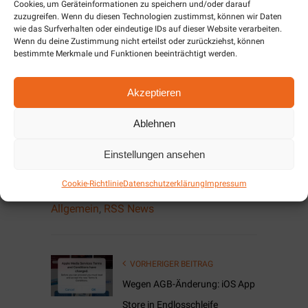
Blitzeinschlag zerstört werden. Viele
Cookies, um Geräteinformationen zu speichern und/oder darauf
zuzugreifen. Wenn du diesen Technologien zustimmst, können wir Daten
Hausratsversicherungen übernehmen
wie das Surfverhalten oder eindeutige IDs auf dieser Website verarbeiten.
allerdings Schäden, die durch einen
Wenn du deine Zustimmung nicht erteilst oder zurückziehst, können
bestimmte Merkmale und Funktionen beeinträchtigt werden.
Blitzschlag entstanden sind.
Bei Fragen wenden Sie sich einfach an
Akzeptieren
einen Mitarbeiter oder kontaktieren Sie
Ablehnen
uns.
Einstellungen ansehen
Cookie-Richtlinie
Datenschutzerklärung
Impressum
am
13. Juni 2019
/
Allgemein
,
RSS News
VORHERIGER BEITRAG
Wegen AGB-Änderung: iOS App
Store in Endlosschleife