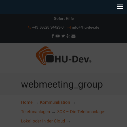
Sofort-Hilfe
+49 36628 94429-0
info@hu-dev.de
webmeeting_group
→
→
Home
Kommunikation
→
Telefonanlagen
3CX – Die Telefonanlage-
→
Lokal oder in der Cloud