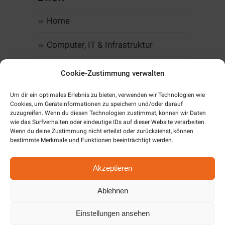
Home
Computer, IT & Infrastruktur
Web-Design & Hosting
Cookie-Zustimmung verwalten
Kommunikation
Um dir ein optimales Erlebnis zu bieten, verwenden wir Technologien wie
Cookies, um Geräteinformationen zu speichern und/oder darauf
zuzugreifen. Wenn du diesen Technologien zustimmst, können wir Daten
Software
wie das Surfverhalten oder eindeutige IDs auf dieser Website verarbeiten.
Wenn du deine Zustimmung nicht erteilst oder zurückziehst, können
Alarm & SmartHome
bestimmte Merkmale und Funktionen beeinträchtigt werden.
Unternehmen
Akzeptieren
Cookie-Richtlinie (EU)
Ablehnen
Einstellungen ansehen