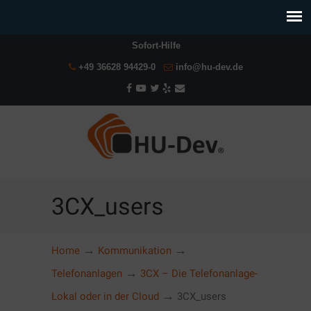
Sofort-Hilfe
+49 36628 94429-0
info@hu-dev.de
3CX_users
→
→
Home
Kommunikation
→
Telefonanlagen
3CX – Die Telefonanlage-
→
Lokal oder in der Cloud
3CX_users