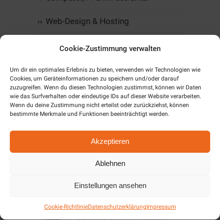
Web-Design & Hosting
Kommunikation
Cookie-Zustimmung verwalten
Software
Um dir ein optimales Erlebnis zu bieten, verwenden wir Technologien wie
Cookies, um Geräteinformationen zu speichern und/oder darauf
zuzugreifen. Wenn du diesen Technologien zustimmst, können wir Daten
Alarm & SmartHome
wie das Surfverhalten oder eindeutige IDs auf dieser Website verarbeiten.
Wenn du deine Zustimmung nicht erteilst oder zurückziehst, können
bestimmte Merkmale und Funktionen beeinträchtigt werden.
Unternehmen
Cookie-Richtlinie (EU)
Akzeptieren
Ablehnen
Aktuelles / News
Einstellungen ansehen
Angebote Dezember
Cookie-Richtlinie
Datenschutzerklärung
Impressum