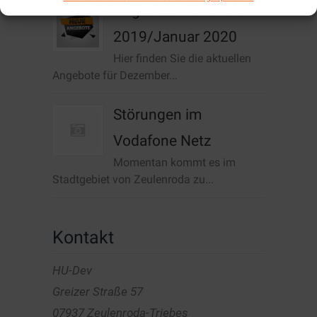
Angebote Dezember
2019/Januar 2020
Hier finden Sie die aktuellen
Angebote für Dezember...
Störungen im
Vodafone Netz
Momentan kommt es im
Stadtgebiet von Zeulenroda zu...
Kontakt
HU-Dev
Greizer Straße 57
07937 Zeulenroda-Triebes