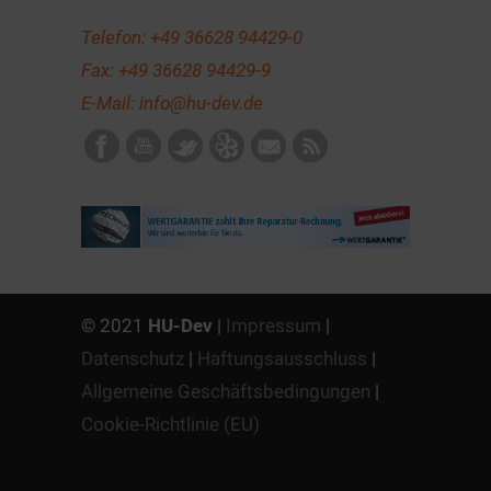
Telefon:
+49 36628 94429-0
Fax: +49 36628 94429-9
E-Mail:
info@hu-dev.de
© 2021
HU-Dev
|
Impressum
|
Datenschutz
|
Haftungsausschluss
|
Allgemeine Geschäftsbedingungen
|
Cookie-Richtlinie (EU)