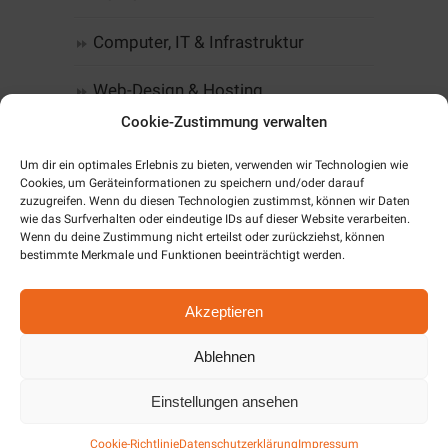
Computer, IT & Infrastruktur
Web-Design & Hosting
Cookie-Zustimmung verwalten
Kommunikation
Um dir ein optimales Erlebnis zu bieten, verwenden wir Technologien wie
Cookies, um Geräteinformationen zu speichern und/oder darauf
Software
zuzugreifen. Wenn du diesen Technologien zustimmst, können wir Daten
wie das Surfverhalten oder eindeutige IDs auf dieser Website verarbeiten.
Alarm & SmartHome
Wenn du deine Zustimmung nicht erteilst oder zurückziehst, können
bestimmte Merkmale und Funktionen beeinträchtigt werden.
Unternehmen
Akzeptieren
Cookie-Richtlinie (EU)
Ablehnen
Einstellungen ansehen
Aktuelles / News
Cookie-Richtlinie
Datenschutzerklärung
Impressum