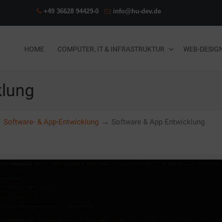
+49 36628 94429-0
info@hu-dev.de
HOME
COMPUTER, IT & INFRASTRUKTUR
WEB-DESIG
klung
→
→
Software- & App-Entwicklung
Software & App Entwicklung