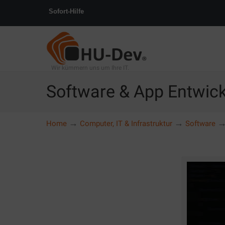
Sofort-Hilfe
Wir kümmern uns um Ihre IT.
Software & App Entwic
→
→
Home
Computer, IT & Infrastruktur
Software