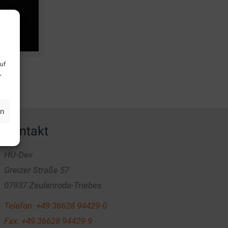
uf
,
en
Kontakt
HU-Dev
Greizer Straße 57
07937 Zeulenroda-Triebes
Telefon:
+49 36628 94429-0
Fax: +49 36628 94429-9