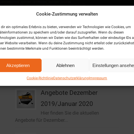
Cookie-Zustimmung verwalten
dir ein optimales Erlebnis zu bieten, verwenden wir Technologien wie Cookies, um
äteinformationen zu speichern und/oder darauf zuzugreifen. Wenn du diesen
hnologien zustimmst, können wir Daten wie das Surfverhalten oder eindeutige IDs a
ser Website verarbeiten. Wenn du deine Zustimmung nicht erteilst oder zurückziehst
nen bestimmte Merkmale und Funktionen beeinträchtigt werden.
Akzeptieren
Ablehnen
Einstellungen anseh
Aktuelles / News
Cookie-Richtlinie
Datenschutzerklärung
Impressum
Angebote Dezember
2019/Januar 2020
Hier finden Sie die aktuellen
Angebote für Dezember...