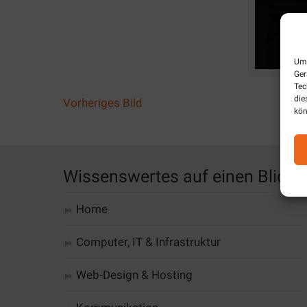
Um 
Ger
Tec
die
Vorheriges Bild
kön
Wissenswertes auf einen Blick
Home
Computer, IT & Infrastruktur
Web-Design & Hosting