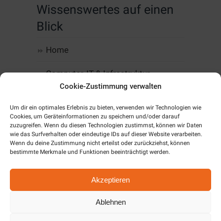
Wissenswertes auf einen
Blick
Home
Computer, IT & Infrastruktur
Cookie-Zustimmung verwalten
Web-Design & Hosting
Um dir ein optimales Erlebnis zu bieten, verwenden wir Technologien wie
Cookies, um Geräteinformationen zu speichern und/oder darauf
Kommunikation
zuzugreifen. Wenn du diesen Technologien zustimmst, können wir Daten
wie das Surfverhalten oder eindeutige IDs auf dieser Website verarbeiten.
Software
Wenn du deine Zustimmung nicht erteilst oder zurückziehst, können
bestimmte Merkmale und Funktionen beeinträchtigt werden.
Alarm & SmartHome
Akzeptieren
Unternehmen
Ablehnen
Cookie-Richtlinie (EU)