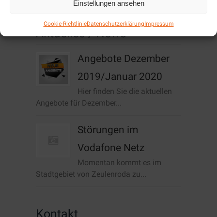
Einstellungen ansehen
Cookie-Richtlinie
Datenschutzerklärung
Impressum
Aktuelles / News
Angebote Dezember
2019/Januar 2020
Hier finden Sie die aktuellen
Angebote für Dezember...
Störungen im
Vodafone Netz
Momentan kommt es im
Stadtgebiet von Zeulenroda zu...
Kontakt