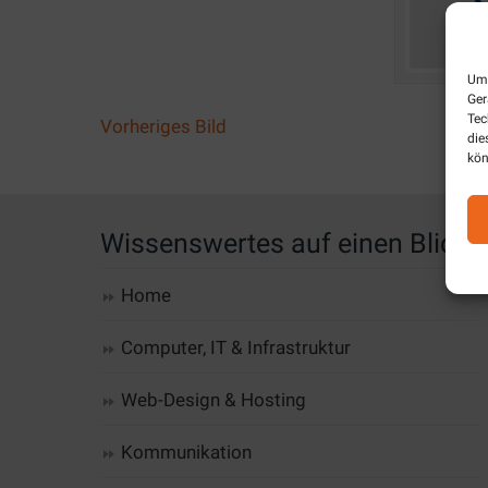
Um 
Ger
Tec
Vorheriges Bild
die
kön
Wissenswertes auf einen Blick
Home
Computer, IT & Infrastruktur
Web-Design & Hosting
Kommunikation