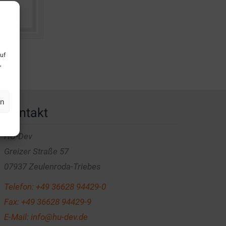
uf
,
en
Kontakt
HU-Dev
Greizer Straße 57
07937 Zeulenroda-Triebes
Telefon:
+49 36628 94429-0
Fax: +49 36628 94429-9
E-Mail:
info@hu-dev.de