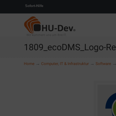
Sofort-Hilfe
Wir kümmern uns um Ihre IT.
1809_ecoDMS_Logo-Res
→
→
Home
Computer, IT & Infrastruktur
Software