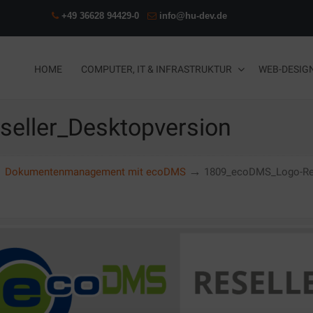
+49 36628 94429-0
info@hu-dev.de
HOME
COMPUTER, IT & INFRASTRUKTUR
WEB-DESIG
eller_Desktopversion
→
→
Dokumentenmanagement mit ecoDMS
1809_ecoDMS_Logo-Res