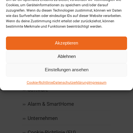
Cookies, um Geräteinformationen zu speichern und/oder darauf
Wissenswertes auf einen
zuzugreifen. Wenn du diesen Technologien zustimmst, können wir Daten
wie das Surfverhalten oder eindeutige IDs auf dieser Website verarbeiten.
Blick
Wenn du deine Zustimmung nicht erteilst oder zurückziehst, können
bestimmte Merkmale und Funktionen beeinträchtigt werden.
Home
Akzeptieren
Computer, IT & Infrastruktur
Ablehnen
Web-Design & Hosting
Einstellungen ansehen
Kommunikation
Cookie-Richtlinie
Datenschutzerklärung
Impressum
Software
Alarm & SmartHome
Unternehmen
Cookie-Richtlinie (EU)