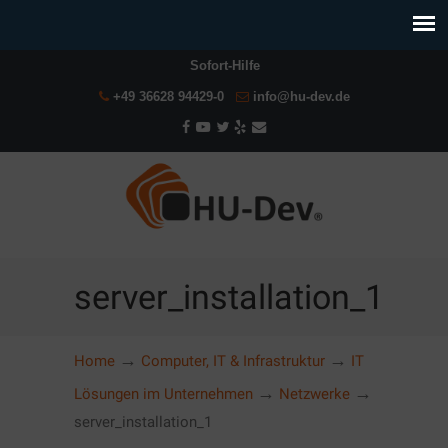
Sofort-Hilfe
+49 36628 94429-0
info@hu-dev.de
server_installation_1
→
→
Home
Computer, IT & Infrastruktur
IT
→
→
Lösungen im Unternehmen
Netzwerke
server_installation_1