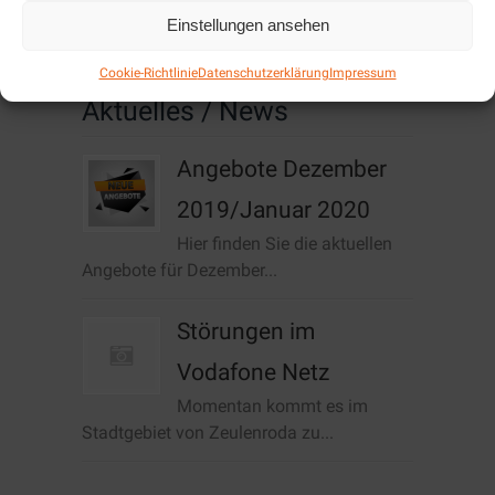
Cookie-Richtlinie (EU)
Einstellungen ansehen
Cookie-Richtlinie
Datenschutzerklärung
Impressum
Aktuelles / News
Angebote Dezember
2019/Januar 2020
Hier finden Sie die aktuellen
Angebote für Dezember...
Störungen im
Vodafone Netz
Momentan kommt es im
Stadtgebiet von Zeulenroda zu...