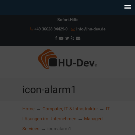
Sofort-Hilfe
+49 36628 94429-0
info@hu-dev.de
icon-alarm1
→
→
Home
Computer, IT & Infrastruktur
IT
→
Lösungen im Unternehmen
Managed
→
Services
icon-alarm1