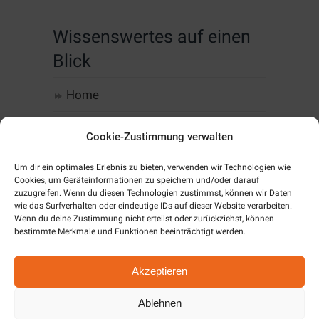
Wissenswertes auf einen
Blick
Home
Computer, IT & Infrastruktur
Cookie-Zustimmung verwalten
Web-Design & Hosting
Um dir ein optimales Erlebnis zu bieten, verwenden wir Technologien wie
Cookies, um Geräteinformationen zu speichern und/oder darauf
zuzugreifen. Wenn du diesen Technologien zustimmst, können wir Daten
Kommunikation
wie das Surfverhalten oder eindeutige IDs auf dieser Website verarbeiten.
Wenn du deine Zustimmung nicht erteilst oder zurückziehst, können
Software
bestimmte Merkmale und Funktionen beeinträchtigt werden.
Alarm & SmartHome
Akzeptieren
Unternehmen
Ablehnen