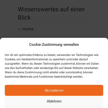
Wissenswertes auf einen
Blick
Home
Computer, IT & Infrastruktur
Cookie-Zustimmung verwalten
Web-Design & Hosting
Um dir ein optimales Erlebnis zu bieten, verwenden wir Technologien wie
Cookies, um Geräteinformationen zu speichern und/oder darauf
Kommunikation
zuzugreifen. Wenn du diesen Technologien zustimmst, können wir Daten
wie das Surfverhalten oder eindeutige IDs auf dieser Website verarbeiten.
Wenn du deine Zustimmung nicht erteilst oder zurückziehst, können
Software
bestimmte Merkmale und Funktionen beeinträchtigt werden.
Alarm & SmartHome
Akzeptieren
Unternehmen
Ablehnen