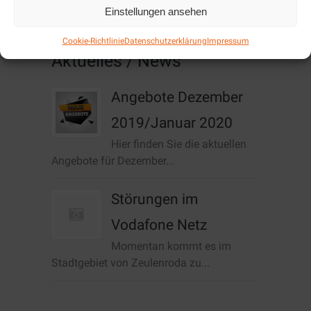
Cookie-Richtlinie (EU)
Einstellungen ansehen
Cookie-Richtlinie
Datenschutzerklärung
Impressum
Aktuelles / News
Angebote Dezember
2019/Januar 2020
Hier finden Sie die aktuellen
Angebote für Dezember...
Störungen im
Vodafone Netz
Momentan kommt es im
Stadtgebiet von Zeulenroda zu...