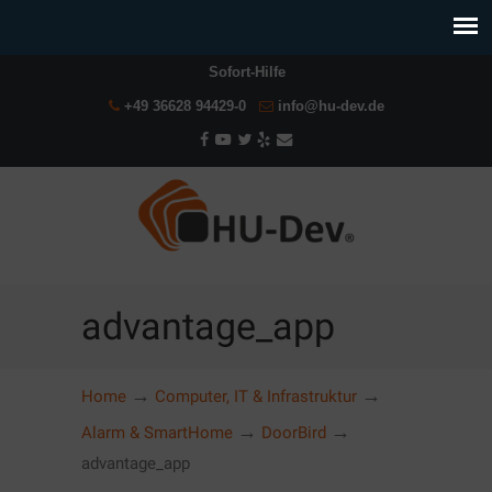
Sofort-Hilfe
+49 36628 94429-0
info@hu-dev.de
advantage_app
→
→
Home
Computer, IT & Infrastruktur
→
→
Alarm & SmartHome
DoorBird
advantage_app