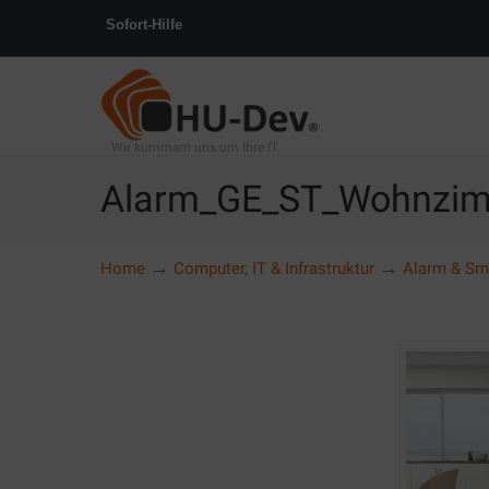
Sofort-Hilfe
Wir kümmern uns um Ihre IT.
Alarm_GE_ST_Wohnzi
→
→
Home
Computer, IT & Infrastruktur
Alarm & S