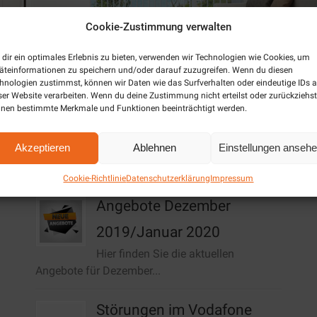
Cookie-Zustimmung verwalten
dir ein optimales Erlebnis zu bieten, verwenden wir Technologien wie Cookies, um
äteinformationen zu speichern und/oder darauf zuzugreifen. Wenn du diesen
hnologien zustimmst, können wir Daten wie das Surfverhalten oder eindeutige IDs a
ser Website verarbeiten. Wenn du deine Zustimmung nicht erteilst oder zurückziehst
nen bestimmte Merkmale und Funktionen beeinträchtigt werden.
Akzeptieren
Ablehnen
Einstellungen anseh
Aktuelles / News
Cookie-Richtlinie
Datenschutzerklärung
Impressum
Angebote Dezember
2019/Januar 2020
Hier finden Sie die aktuellen
Angebote für Dezember...
Störungen im Vodafone