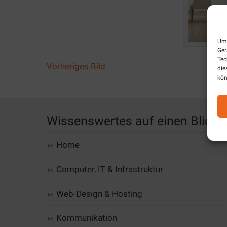
Um 
Ger
Tec
Vorheriges Bild
die
kön
Wissenswertes auf einen Blick
Home
Computer, IT & Infrastruktur
Web-Design & Hosting
Kommunikation