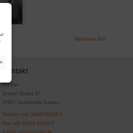
uf
Nächstes Bild
,
en
Kontakt
HU-Dev
Greizer Straße 57
07937 Zeulenroda-Triebes
Telefon:
+49 36628 94429-0
Fax: +49 36628 94429-9
E-Mail:
info@hu-dev.de