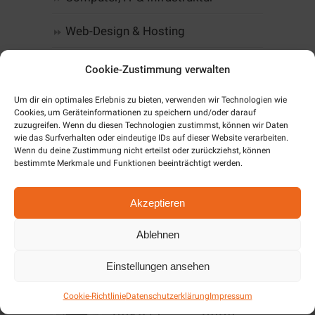
Web-Design & Hosting
Kommunikation
Cookie-Zustimmung verwalten
Software
Um dir ein optimales Erlebnis zu bieten, verwenden wir Technologien wie
Cookies, um Geräteinformationen zu speichern und/oder darauf
zuzugreifen. Wenn du diesen Technologien zustimmst, können wir Daten
Alarm & SmartHome
wie das Surfverhalten oder eindeutige IDs auf dieser Website verarbeiten.
Wenn du deine Zustimmung nicht erteilst oder zurückziehst, können
bestimmte Merkmale und Funktionen beeinträchtigt werden.
Unternehmen
Cookie-Richtlinie (EU)
Akzeptieren
Ablehnen
Aktuelles / News
Einstellungen ansehen
Angebote Dezember
Cookie-Richtlinie
Datenschutzerklärung
Impressum