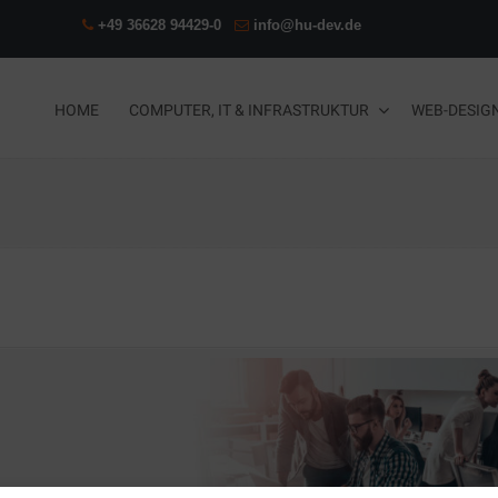
+49 36628 94429-0
info@hu-dev.de
HOME
COMPUTER, IT & INFRASTRUKTUR
WEB-DESIG