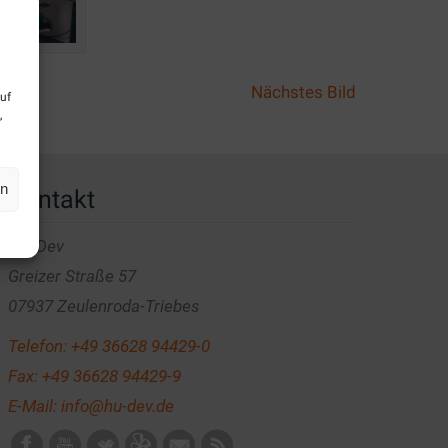
Nächstes Bild
uf
,
en
Kontakt
HU-Dev
Greizer Straße 57
07937 Zeulenroda-Triebes
Telefon:
+49 36628 94429-0
Fax: +49 36628 94429-9
E-Mail:
info@hu-dev.de