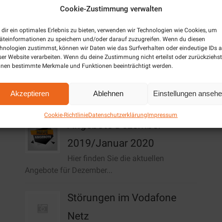
Cookie-Zustimmung verwalten
dir ein optimales Erlebnis zu bieten, verwenden wir Technologien wie Cookies, um
äteinformationen zu speichern und/oder darauf zuzugreifen. Wenn du diesen
hnologien zustimmst, können wir Daten wie das Surfverhalten oder eindeutige IDs a
ser Website verarbeiten. Wenn du deine Zustimmung nicht erteilst oder zurückziehst
nen bestimmte Merkmale und Funktionen beeinträchtigt werden.
Akzeptieren
Ablehnen
Einstellungen anseh
Aktuelles / News
Cookie-Richtlinie
Datenschutzerklärung
Impressum
Angebote Dezember
2019/Januar 2020
Hier finden Sie die aktuellen
Angebote für Dezember...
Störungen im Vodafone
Netz