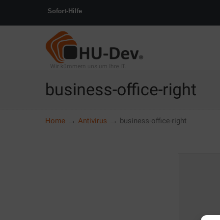
Sofort-Hilfe
Wir kümmern uns um Ihre IT.
business-office-right
→
→
Home
Antivirus
business-office-right