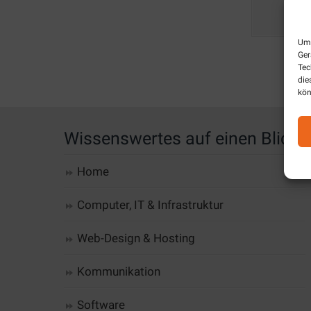
Um 
Ger
Tec
die
kön
Wissenswertes auf einen Blick
Home
Computer, IT & Infrastruktur
Web-Design & Hosting
Kommunikation
Software