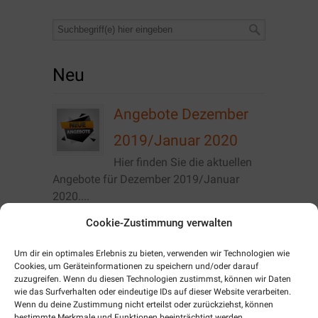
Neu
Angebote Dezember
2019/Januar 2020
Hier finden Sie die aktuellen
Angebote für Dezember 2019/Januar
2020....
Cookie-Zustimmung verwalten
Störungen im
Um dir ein optimales Erlebnis zu bieten, verwenden wir Technologien wie
Vodafone Netz
Cookies, um Geräteinformationen zu speichern und/oder darauf
zuzugreifen. Wenn du diesen Technologien zustimmst, können wir Daten
Momentan kommt es im
wie das Surfverhalten oder eindeutige IDs auf dieser Website verarbeiten.
Stadtgebiet von Zeulenroda zu Störungen
Wenn du deine Zustimmung nicht erteilst oder zurückziehst, können
der Telefonie im Vodafone...
bestimmte Merkmale und Funktionen beeinträchtigt werden.