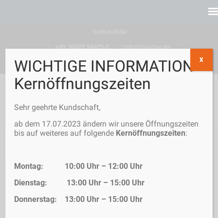
Sofort-Hilfe
+49 36628 94429-0
info@hu-dev.de
X
WICHTIGE INFORMATION -
Kernöffnungszeiten
Sehr geehrte Kundschaft,
ab dem 17.07.2023 ändern wir unsere Öffnungszeiten
bis auf weiteres auf folgende
Kernöffnungszeiten
:
Aktuelles / News
Montag: 10:00 Uhr – 12:00 Uhr
→
Home
Aktuelles / News
Dienstag: 13:00 Uhr – 15:00 Uhr
Donnerstag: 13:00 Uhr – 15:00 Uhr