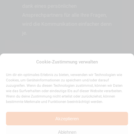
dank eines persönlichen
Ansprechpartners für alle Ihre Fragen,
wird die Kommunikation einfacher denn
je.
Cookie-Zustimmung verwalten
Warum HU-Dev?
Um dir ein optimales Erlebnis zu bieten, verwenden wir Technologien wie
Cookies, um Geräteinformationen zu speichern und/oder darauf
zuzugreifen. Wenn du diesen Technologien zustimmst, können wir Daten
wie das Surfverhalten oder eindeutige IDs auf dieser Website verarbeiten.
Vekauf und Service aus einer Hand
Wenn du deine Zustimmung nicht erteilst oder zurückziehst, können
Schnelle Entscheidungswege dank
bestimmte Merkmale und Funktionen beeinträchtigt werden.
flacher Strukturen
Akzeptieren
Unabhängig dank großem
Partnernetzwerk
Ablehnen