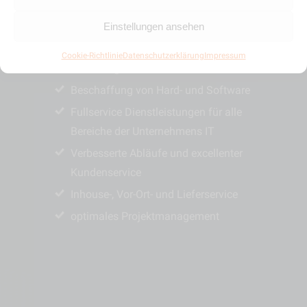
Arbeiten nach
Einstellungen ansehen
Wirtschaftlichkeitsprinzip
Unabhängige IT-Beratung und IT-
Cookie-Richtlinie
Datenschutzerklärung
Impressum
Betreuung
Beschaffung von Hard- und Software
Fullservice Dienstleistungen für alle
Bereiche der Unter­nehmens IT
Verbesserte Abläufe und excellenter
Kunden­service
Inhouse-, Vor-Ort- und Lieferservice
optimales Projekt­management