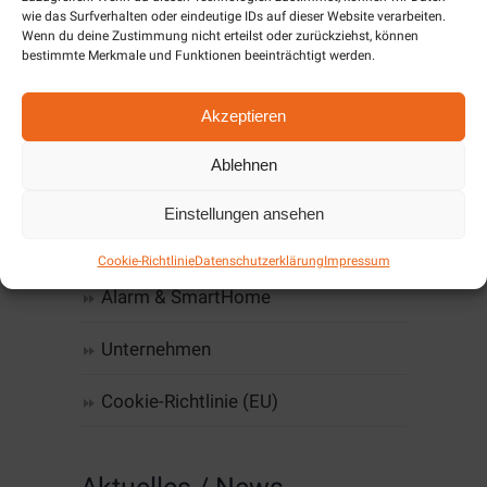
wie das Surfverhalten oder eindeutige IDs auf dieser Website verarbeiten.
Home
Wenn du deine Zustimmung nicht erteilst oder zurückziehst, können
bestimmte Merkmale und Funktionen beeinträchtigt werden.
Computer, IT & Infrastruktur
Akzeptieren
Web-Design & Hosting
Ablehnen
Kommunikation
Einstellungen ansehen
Software
Cookie-Richtlinie
Datenschutzerklärung
Impressum
Alarm & SmartHome
Unternehmen
Cookie-Richtlinie (EU)