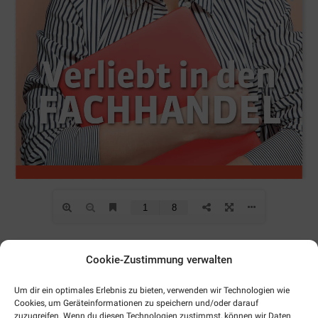
Cookie-Zustimmung verwalten
Wissenswertes auf einen
Um dir ein optimales Erlebnis zu bieten, verwenden wir Technologien wie
Blick
Cookies, um Geräteinformationen zu speichern und/oder darauf
zuzugreifen. Wenn du diesen Technologien zustimmst, können wir Daten