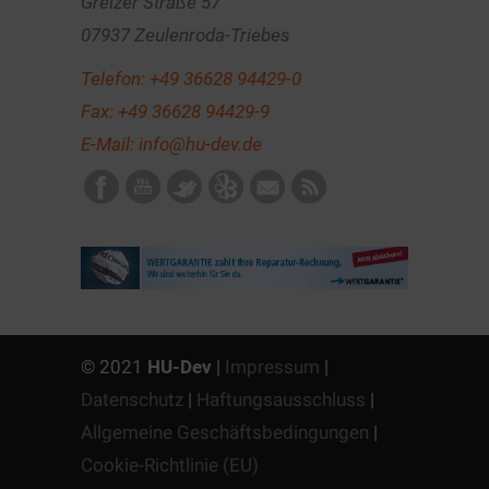
Greizer Straße 57
07937 Zeulenroda-Triebes
Telefon:
+49 36628 94429-0
Fax: +49 36628 94429-9
E-Mail:
info@hu-dev.de
© 2021
HU-Dev
|
Impressum
|
Datenschutz
|
Haftungsausschluss
|
Allgemeine Geschäftsbedingungen
|
Cookie-Richtlinie (EU)